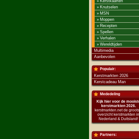
Kerstkaarten
»
Knutselen
»
MSN
»
Moppen
»
Recepten
»
Spellen
»
Verhalen
»
Wereldtijden
»
Multimedia
Aanbevolen
Populair:
Kerstmarkten 2026
Kerstcadeau Man
Mededeling
Kijk hier voor de mooist
kerstmarkten 2026.
kerstmarkten.net de groots
overzicht kerstmarkten i
Nederland & Duitsland!
Partners: