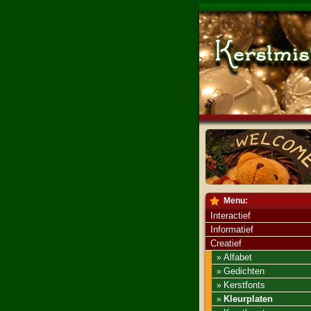
Menu:
Interactief
Informatief
Creatief
Alfabet
»
Gedichten
»
Kerstfonts
»
Kleurplaten
»