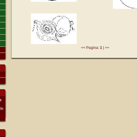
<< Pagina:
1
| >>
e
te
n